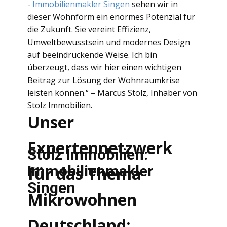
-
Immobilienmakler Singen
sehen wir in
dieser Wohnform ein enormes Potenzial für
die Zukunft. Sie vereint Effizienz,
Umweltbewusstsein und modernes Design
auf beeindruckende Weise. Ich bin
überzeugt, dass wir hier einen wichtigen
Beitrag zur Lösung der Wohnraumkrise
leisten können.“ – Marcus Stolz, Inhaber von
Stolz Immobilien.
Unser
Expertennetzwerk
Stolz Immobilien:
Immobilienmakler
für das Thema
Singen
Mikrowohnen
Deutschland: